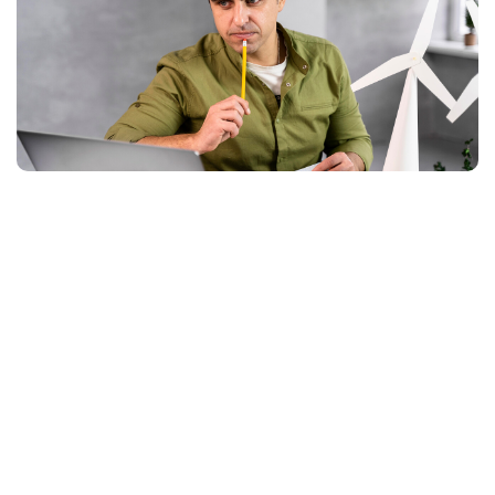
As cores e quanto cada uma custa
O que fazer em cada bandeira
Como a compensação por créditos entra nessa conta
Como funciona a energia por assinatura
A tarifa branca muda algo?
Como conferir na sua conta