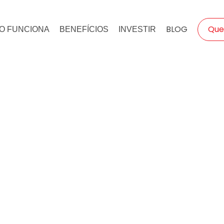
BLOG
Que
O FUNCIONA
BENEFÍCIOS
INVESTIR